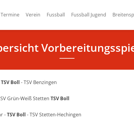
Termine
Verein
Fussball
Fussball Jugend
Breitensp
ersicht Vorbereitungsspi
-
TSV Boll
- TSV Benzingen
- SV Grün-Weiß Stetten
TSV Boll
hr -
TSV Boll
- TSV Stetten-Hechingen