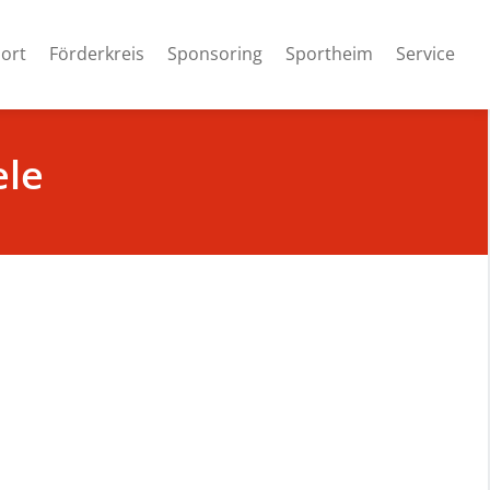
ort
Förderkreis
Sponsoring
Sportheim
Service
ele