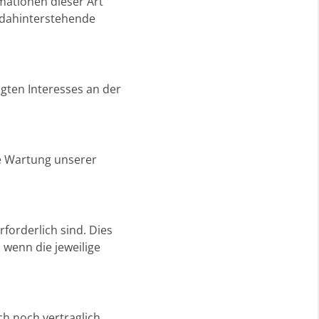
mationen dieser Art
e dahinterstehende
igten Interesses an der
ie Wartung unserer
forderlich sind. Dies
, wenn die jeweilige
h noch vertraglich