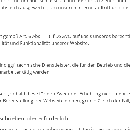
en nicht, um Rückschlüsse auf Ihre Person zu ziehen. Infor
tatistisch ausgewertet, um unseren Internetauftritt und di
t gemäß Art. 6 Abs. 1 lit. f DSGVO auf Basis unseres berecht
ität und Funktionalität unserer Website.
nd ggf. technische Dienstleister, die für den Betrieb und d
rarbeiter tätig werden.
cht, sobald diese für den Zweck der Erhebung nicht mehr er
er Bereitstellung der Webseite dienen, grundsätzlich der Fall
schrieben oder erforderlich:
 vorgenannten personenbezogenen Daten ist weder gesetzlic