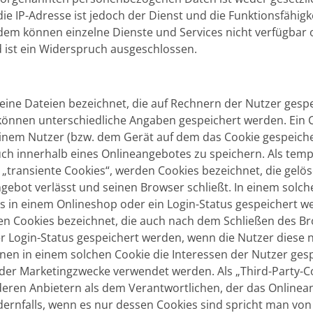
ie IP-Adresse ist jedoch der Dienst und die Funktionsfähigk
udem können einzelne Dienste und Services nicht verfügbar
 ist ein Widerspruch ausgeschlossen.
leine Dateien bezeichnet, die auf Rechnern der Nutzer gesp
können unterschiedliche Angaben gespeichert werden. Ein 
inem Nutzer (bzw. dem Gerät auf dem das Cookie gespeiche
h innerhalb eines Onlineangebotes zu speichern. Als temp
 „transiente Cookies“, werden Cookies bezeichnet, die gel
gebot verlässt und seinen Browser schließt. In einem solch
s in einem Onlineshop oder ein Login-Status gespeichert w
en Cookies bezeichnet, die auch nach dem Schließen des B
der Login-Status gespeichert werden, wenn die Nutzer dies
en in einem solchen Cookie die Interessen der Nutzer gesp
er Marketingzwecke verwendet werden. Als „Third-Party-C
deren Anbietern als dem Verantwortlichen, der das Onlinean
rnfalls, wenn es nur dessen Cookies sind spricht man von „