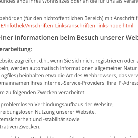
undeslands Ihres Wohnsitzes oder an die für uns als verant
sbehörden (für den nichtöffentlichen Bereich) mit Anschrift 
E/Infothek/Anschriften_Links/anschriften_links-node.html
.
einer Informationen beim Besuch unserer Web
erarbeitung:
site zugreifen, d.h., wenn Sie sich nicht registrieren oder
eln, werden automatisch Informationen allgemeiner Natur 
Logfiles) beinhalten etwa die Art des Webbrowsers, das ve
mainnamen Ihres Internet-Service-Providers, Ihre IP-Adres
e zu folgenden Zwecken verarbeitet:
s problemlosen Verbindungsaufbaus der Website,
r reibungslosen Nutzung unserer Website,
emsicherheit und -stabilität sowie
trativen Zwecken.