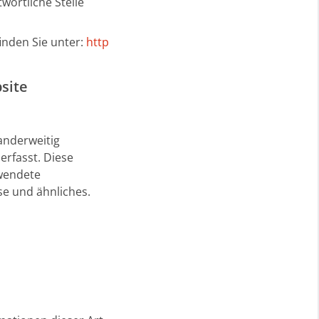
wortliche Stelle
finden Sie unter:
http
site
 anderweitig
erfasst. Diese
rwendete
se und ähnliches.