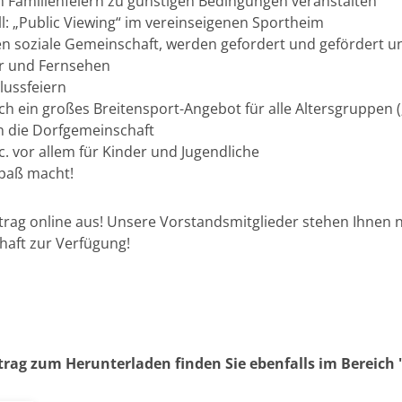
m Familienfeiern zu günstigen Bedingungen veranstalten
l: „Public Viewing“ im vereinseigenen Sportheim
n soziale Gemeinschaft, werden gefordert und gefördert un
er und Fernsehen
lussfeiern
ch ein großes Breitensport-Angebot für alle Altersgruppen 
n die Dorfgemeinschaft
c. vor allem für Kinder und Jugendliche
Spaß macht!
ntrag online aus! Unsere Vorstandsmitglieder stehen Ihnen n
chaft zur Verfügung!
rag zum Herunterladen finden Sie ebenfalls im Bereich 