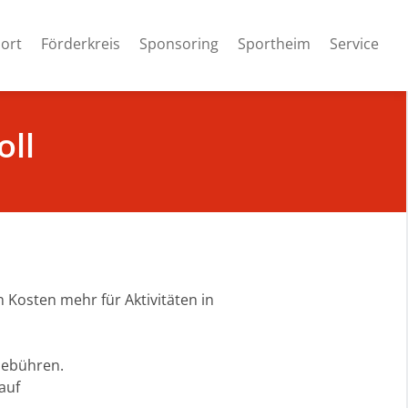
ort
Förderkreis
Sponsoring
Sportheim
Service
oll
 Kosten mehr für Aktivitäten in
 Gebühren.
auf