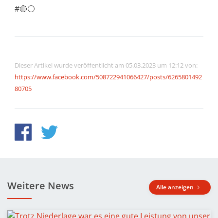
#🔴⚪️
Dieser Artikel wurde veröffentlicht am 05.03.2023 um 12:12 von:
https://www.facebook.com/508722941066427/posts/6265801492
80705
Weitere News
Alle anzeigen