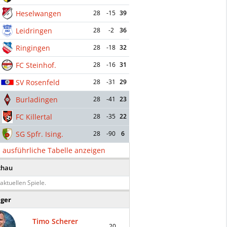
Heselwangen
28
-15
39
Leidringen
28
-2
36
Ringingen
28
-18
32
FC Steinhof.
28
-16
31
SV Rosenfeld
28
-31
29
Burladingen
28
-41
23
FC Killertal
28
-35
22
SG Spfr. Ising.
28
-90
6
ausführliche Tabelle anzeigen
chau
aktuellen Spiele.
äger
Timo Scherer
20