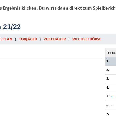
as Ergebnis klicken. Du wirst dann direkt zum Spielberich
n 21/22
ELPLAN
|
TORJÄGER
|
ZUSCHAUER
|
WECHSELBÖRSE
Tabe
1.
2.
3.
4.
5.
6.
7.