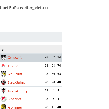
t bei FuPa weitergeleitet:
lle
Grosself.
28
82
74
TSV Boll
28
68
74
Weil./Bitt.
28
60
63
Stet./Salm.
28
28
48
TSV Geisling
28
4
41
Binsdorf
28
-5
41
Frommern II
28
11
40