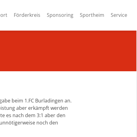
ort
Förderkreis
Sponsoring
Sportheim
Service
fgabe beim 1.FC Burladingen an.
Leistung aber erkämpft werden
ste es nach dem 3:1 aber den
 unnötigerweise noch den