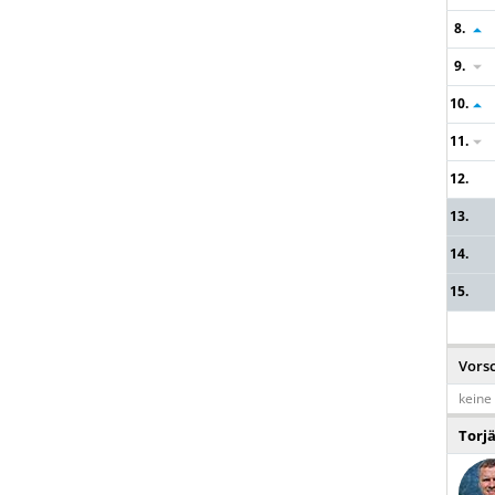
8.
9.
10.
11.
12.
13.
14.
15.
Vors
keine 
Torj