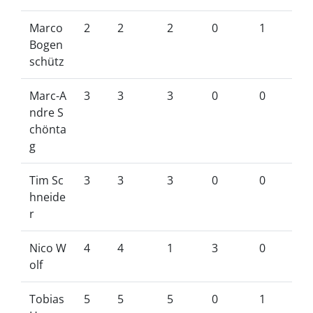
Marco
2
2
2
0
1
Bogen
schütz
Marc-A
3
3
3
0
0
ndre S
chönta
g
Tim Sc
3
3
3
0
0
hneide
r
Nico W
4
4
1
3
0
olf
Tobias
5
5
5
0
1