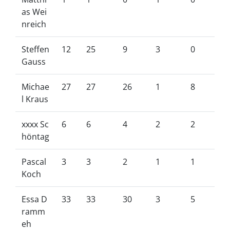
as Wei
nreich
Steffen
12
25
9
3
0
Gauss
Michae
27
27
26
1
8
l Kraus
xxxx Sc
6
6
4
2
2
höntag
Pascal
3
3
2
1
1
Koch
Essa D
33
33
30
3
5
ramm
eh