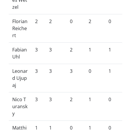
es Wet
zel
Florian
2
2
0
2
0
Reiche
rt
Fabian
3
3
2
1
1
Uhl
Leonar
3
3
3
0
1
d Ujup
aj
Nico T
3
3
2
1
0
uransk
y
Matthi
1
1
0
1
0