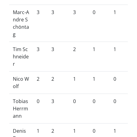
Marc-A
3
3
3
0
1
ndre S
chönta
g
Tim Sc
3
3
2
1
1
hneide
r
Nico W
2
2
1
1
0
olf
Tobias
0
3
0
0
0
Herrm
ann
Denis
1
2
1
0
1