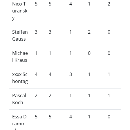
Nico T
5
5
4
1
2
uransk
y
Steffen
3
3
1
2
0
Gauss
Michae
1
1
1
0
0
l Kraus
xxxx Sc
4
4
3
1
1
höntag
Pascal
2
2
1
1
1
Koch
Essa D
5
5
4
1
0
ramm