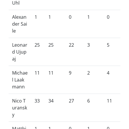
Uhl
Alexan
1
1
0
1
0
der Sai
le
Leonar
25
25
22
3
5
d Ujup
aj
Michae
11
11
9
2
4
l Laak
mann
Nico T
33
34
27
6
11
uransk
y
Matthi
1
1
0
1
0