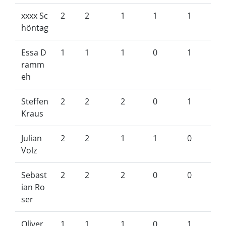
xxxx Sc
2
2
1
1
1
höntag
Essa D
1
1
1
0
1
ramm
eh
Steffen
2
2
2
0
1
Kraus
Julian
2
2
1
1
0
Volz
Sebast
2
2
2
0
0
ian Ro
ser
Oliver
1
1
1
0
1