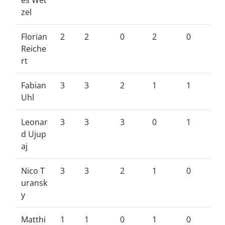
es Wet
zel
Florian
2
2
0
2
0
Reiche
rt
Fabian
3
3
2
1
1
Uhl
Leonar
3
3
3
0
1
d Ujup
aj
Nico T
3
3
2
1
0
uransk
y
Matthi
1
1
0
1
0