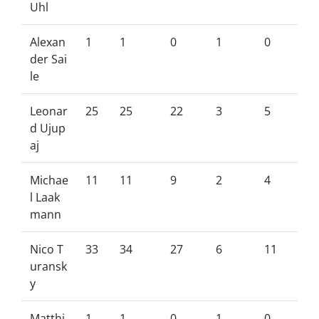
Uhl
Alexan
1
1
0
1
0
der Sai
le
Leonar
25
25
22
3
5
d Ujup
aj
Michae
11
11
9
2
4
l Laak
mann
Nico T
33
34
27
6
11
uransk
y
Matthi
1
1
0
1
0