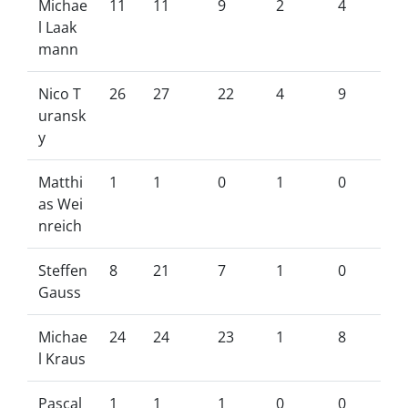
Michae
11
11
9
2
4
l Laak
mann
Nico T
26
27
22
4
9
uransk
y
Matthi
1
1
0
1
0
as Wei
nreich
Steffen
8
21
7
1
0
Gauss
Michae
24
24
23
1
8
l Kraus
Pascal
1
1
1
0
0