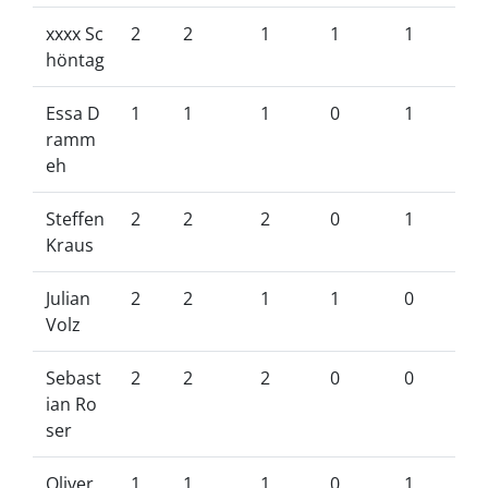
xxxx Sc
2
2
1
1
1
höntag
Essa D
1
1
1
0
1
ramm
eh
Steffen
2
2
2
0
1
Kraus
Julian
2
2
1
1
0
Volz
Sebast
2
2
2
0
0
ian Ro
ser
Oliver
1
1
1
0
1