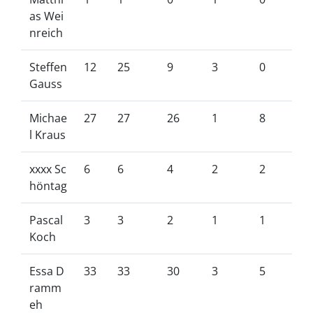
as Wei
nreich
Steffen
12
25
9
3
0
Gauss
Michae
27
27
26
1
8
l Kraus
xxxx Sc
6
6
4
2
2
höntag
Pascal
3
3
2
1
1
Koch
Essa D
33
33
30
3
5
ramm
eh