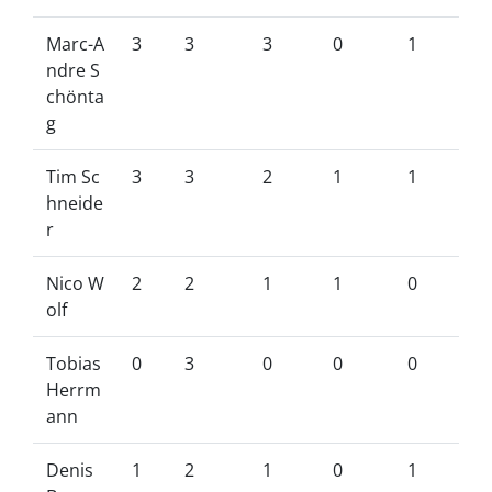
Marc-A
3
3
3
0
1
ndre S
chönta
g
Tim Sc
3
3
2
1
1
hneide
r
Nico W
2
2
1
1
0
olf
Tobias
0
3
0
0
0
Herrm
ann
Denis
1
2
1
0
1