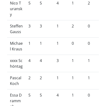
Nico T
5
5
4
1
2
uransk
y
Steffen
3
3
1
2
0
Gauss
Michae
1
1
1
0
0
l Kraus
xxxx Sc
4
4
3
1
1
höntag
Pascal
2
2
1
1
1
Koch
Essa D
5
5
4
1
0
ramm