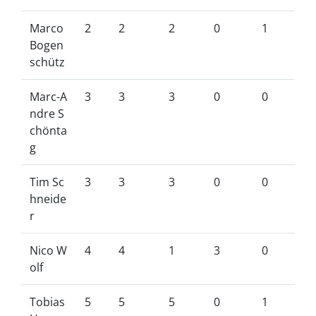
Marco
2
2
2
0
1
Bogen
schütz
Marc-A
3
3
3
0
0
ndre S
chönta
g
Tim Sc
3
3
3
0
0
hneide
r
Nico W
4
4
1
3
0
olf
Tobias
5
5
5
0
1