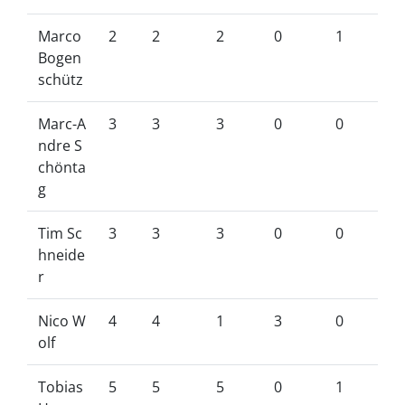
Marco
2
2
2
0
1
Bogen
schütz
Marc-A
3
3
3
0
0
ndre S
chönta
g
Tim Sc
3
3
3
0
0
hneide
r
Nico W
4
4
1
3
0
olf
Tobias
5
5
5
0
1