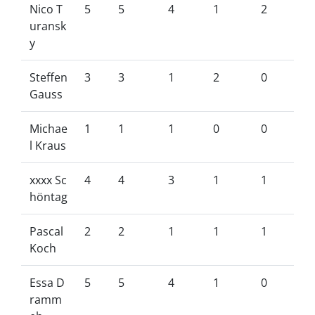
Nico T
5
5
4
1
2
uransk
y
Steffen
3
3
1
2
0
Gauss
Michae
1
1
1
0
0
l Kraus
xxxx Sc
4
4
3
1
1
höntag
Pascal
2
2
1
1
1
Koch
Essa D
5
5
4
1
0
ramm