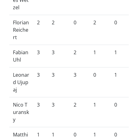
es Wet
zel
Florian
2
2
0
2
0
Reiche
rt
Fabian
3
3
2
1
1
Uhl
Leonar
3
3
3
0
1
d Ujup
aj
Nico T
3
3
2
1
0
uransk
y
Matthi
1
1
0
1
0