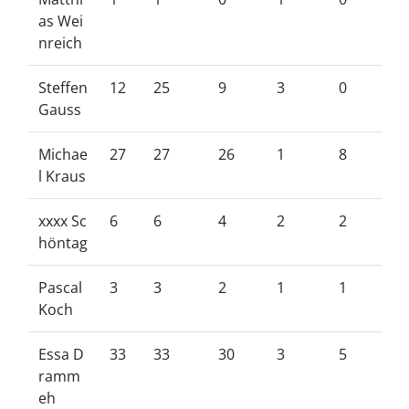
as Wei
nreich
Steffen
12
25
9
3
0
Gauss
Michae
27
27
26
1
8
l Kraus
xxxx Sc
6
6
4
2
2
höntag
Pascal
3
3
2
1
1
Koch
Essa D
33
33
30
3
5
ramm
eh