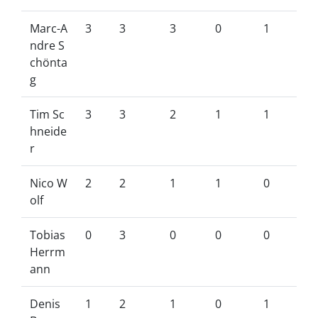
Marc-A
3
3
3
0
1
ndre S
chönta
g
Tim Sc
3
3
2
1
1
hneide
r
Nico W
2
2
1
1
0
olf
Tobias
0
3
0
0
0
Herrm
ann
Denis
1
2
1
0
1