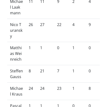
Michae
11
11
9
2
4
l Laak
mann
Nico T
26
27
22
4
9
uransk
y
Matthi
1
1
0
1
0
as Wei
nreich
Steffen
8
21
7
1
0
Gauss
Michae
24
24
23
1
8
l Kraus
Pascal
1
1
1
0
0