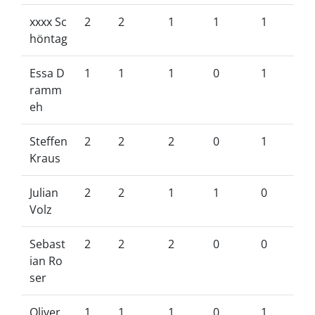
xxxx Sc
2
2
1
1
1
höntag
Essa D
1
1
1
0
1
ramm
eh
Steffen
2
2
2
0
1
Kraus
Julian
2
2
1
1
0
Volz
Sebast
2
2
2
0
0
ian Ro
ser
Oliver
1
1
1
0
1