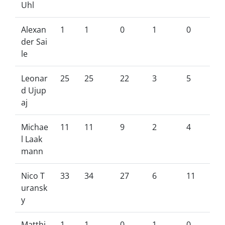
Uhl
Alexan
1
1
0
1
0
der Sai
le
Leonar
25
25
22
3
5
d Ujup
aj
Michae
11
11
9
2
4
l Laak
mann
Nico T
33
34
27
6
11
uransk
y
Matthi
1
1
0
1
0