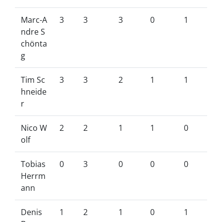
Marc-A
3
3
3
0
1
ndre S
chönta
g
Tim Sc
3
3
2
1
1
hneide
r
Nico W
2
2
1
1
0
olf
Tobias
0
3
0
0
0
Herrm
ann
Denis
1
2
1
0
1