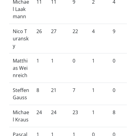
Michae
11
11
9
2
4
l Laak
mann
Nico T
26
27
22
4
9
uransk
y
Matthi
1
1
0
1
0
as Wei
nreich
Steffen
8
21
7
1
0
Gauss
Michae
24
24
23
1
8
l Kraus
Pascal
1
1
1
0
0