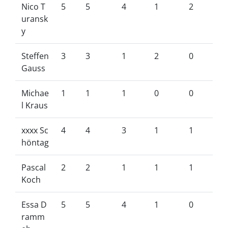
Nico T
5
5
4
1
2
uransk
y
Steffen
3
3
1
2
0
Gauss
Michae
1
1
1
0
0
l Kraus
xxxx Sc
4
4
3
1
1
höntag
Pascal
2
2
1
1
1
Koch
Essa D
5
5
4
1
0
ramm