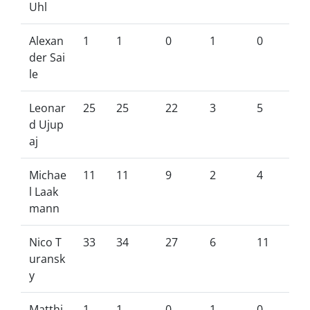
Uhl
Alexan
1
1
0
1
0
der Sai
le
Leonar
25
25
22
3
5
d Ujup
aj
Michae
11
11
9
2
4
l Laak
mann
Nico T
33
34
27
6
11
uransk
y
Matthi
1
1
0
1
0