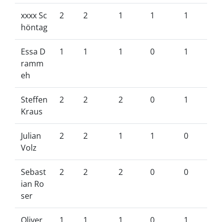
xxxx Sc
2
2
1
1
1
höntag
Essa D
1
1
1
0
1
ramm
eh
Steffen
2
2
2
0
1
Kraus
Julian
2
2
1
1
0
Volz
Sebast
2
2
2
0
0
ian Ro
ser
Oliver
1
1
1
0
1