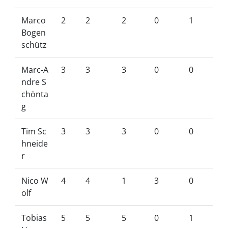
Marco
2
2
2
0
1
Bogen
schütz
Marc-A
3
3
3
0
0
ndre S
chönta
g
Tim Sc
3
3
3
0
0
hneide
r
Nico W
4
4
1
3
0
olf
Tobias
5
5
5
0
1