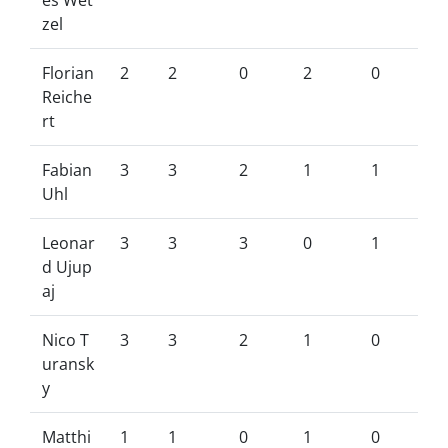
es Wet
zel
Florian
2
2
0
2
0
Reiche
rt
Fabian
3
3
2
1
1
Uhl
Leonar
3
3
3
0
1
d Ujup
aj
Nico T
3
3
2
1
0
uransk
y
Matthi
1
1
0
1
0