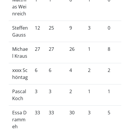
as Wei
nreich
Steffen
12
25
9
3
0
Gauss
Michae
27
27
26
1
8
l Kraus
xxxx Sc
6
6
4
2
2
höntag
Pascal
3
3
2
1
1
Koch
Essa D
33
33
30
3
5
ramm
eh