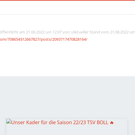
röffentlicht am 21.08.2022 um 12:07 von: (Aktueller Stand vom 21.08.2022 um
com/708654312667827/posts/2093717470828164/