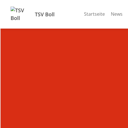
TSV Boll
Startseite
News