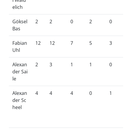
l Waid
elich
Göksel
2
2
0
2
0
Bas
Fabian
12
12
7
5
3
Uhl
Alexan
2
3
1
1
0
der Sai
le
Alexan
4
4
4
0
1
der Sc
heel