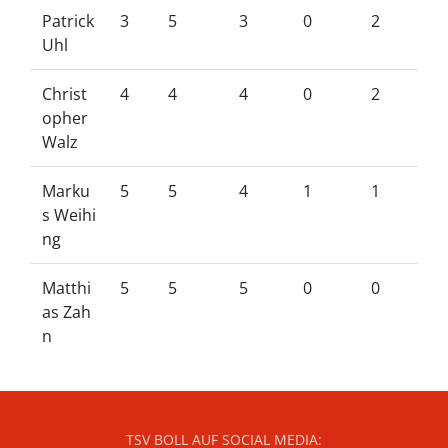
Patrick
3
5
3
0
2
Uhl
Christ
4
4
4
0
2
opher
Walz
Marku
5
5
4
1
1
s Weihi
ng
Matthi
5
5
5
0
0
as Zah
n
TSV BOLL AUF SOCIAL MEDIA: