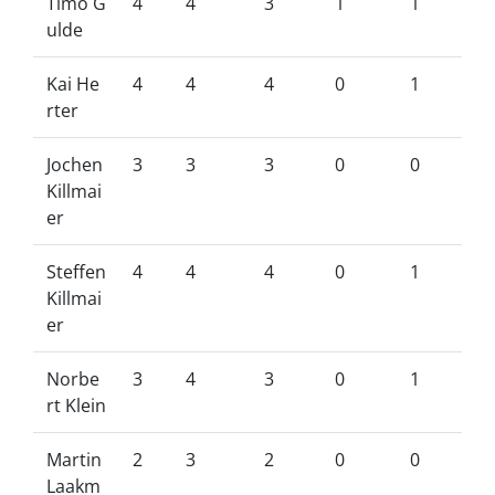
Timo G
4
4
3
1
1
ulde
Kai He
4
4
4
0
1
rter
Jochen
3
3
3
0
0
Killmai
er
Steffen
4
4
4
0
1
Killmai
er
Norbe
3
4
3
0
1
rt Klein
Martin
2
3
2
0
0
Laakm