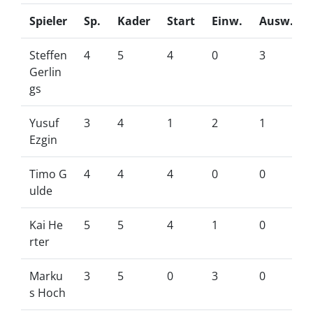
Spieler
Sp.
Kader
Start
Einw.
Ausw.
Steffen
4
5
4
0
3
Gerlin
gs
Yusuf
3
4
1
2
1
Ezgin
Timo G
4
4
4
0
0
ulde
Kai He
5
5
4
1
0
rter
Marku
3
5
0
3
0
s Hoch