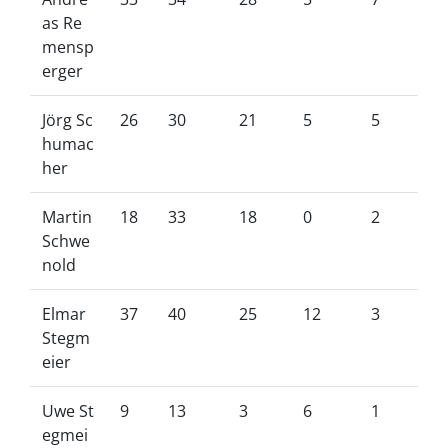
as Re
mensp
erger
Jörg Sc
26
30
21
5
5
humac
her
Martin
18
33
18
0
2
Schwe
nold
Elmar
37
40
25
12
3
Stegm
eier
Uwe St
9
13
3
6
1
egmei