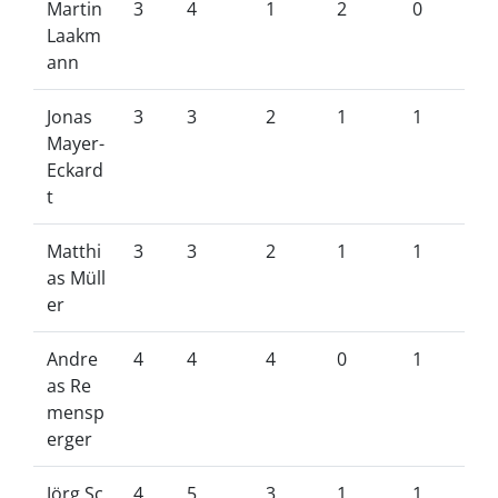
Martin
3
4
1
2
0
Laakm
ann
Jonas
3
3
2
1
1
Mayer-
Eckard
t
Matthi
3
3
2
1
1
as Müll
er
Andre
4
4
4
0
1
as Re
mensp
erger
Jörg Sc
4
5
3
1
1