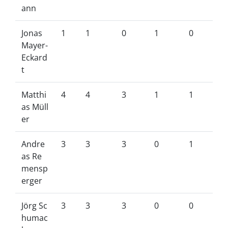
ann
Jonas
1
1
0
1
0
Mayer-
Eckard
t
Matthi
4
4
3
1
1
as Müll
er
Andre
3
3
3
0
1
as Re
mensp
erger
Jörg Sc
3
3
3
0
0
humac