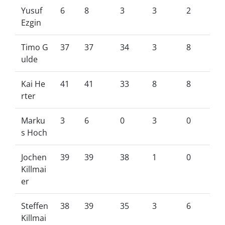
Yusuf
6
8
3
3
2
Ezgin
Timo G
37
37
34
3
8
ulde
Kai He
41
41
33
8
8
rter
Marku
3
6
0
3
0
s Hoch
Jochen
39
39
38
1
0
Killmai
er
Steffen
38
39
35
3
6
Killmai