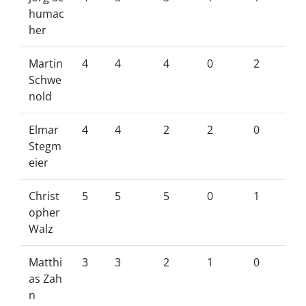
humac
her
Martin
4
4
4
0
2
Schwe
nold
Elmar
4
4
2
2
0
Stegm
eier
Christ
5
5
5
0
1
opher
Walz
Matthi
3
3
2
1
0
as Zah
n