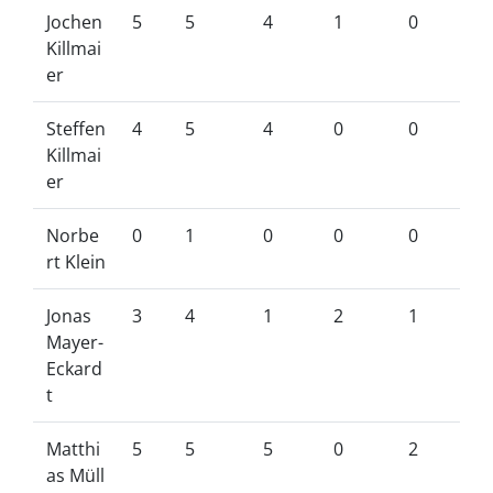
Jochen
5
5
4
1
0
Killmai
er
Steffen
4
5
4
0
0
Killmai
er
Norbe
0
1
0
0
0
rt Klein
Jonas
3
4
1
2
1
Mayer-
Eckard
t
Matthi
5
5
5
0
2
as Müll