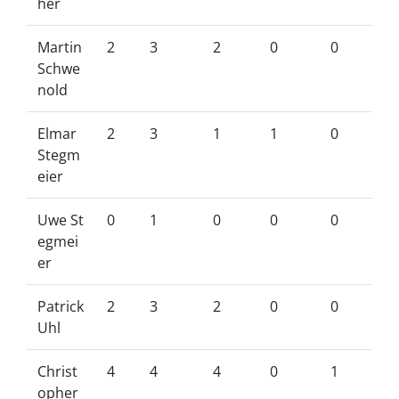
her
Martin
2
3
2
0
0
Schwe
nold
Elmar
2
3
1
1
0
Stegm
eier
Uwe St
0
1
0
0
0
egmei
er
Patrick
2
3
2
0
0
Uhl
Christ
4
4
4
0
1
opher