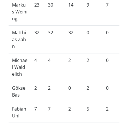
Marku
23
30
14
9
7
s Weihi
ng
Matthi
32
32
32
0
0
as Zah
n
Michae
4
4
2
2
0
l Waid
elich
Göksel
2
2
0
2
0
Bas
Fabian
7
7
2
5
2
Uhl