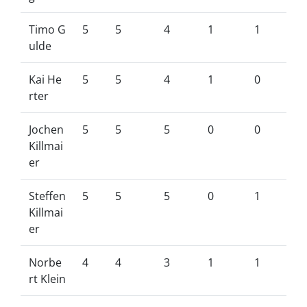
Timo G
5
5
4
1
1
ulde
Kai He
5
5
4
1
0
rter
Jochen
5
5
5
0
0
Killmai
er
Steffen
5
5
5
0
1
Killmai
er
Norbe
4
4
3
1
1
rt Klein