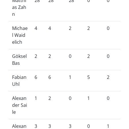
Matthi
28
28
28
0
0
as Zah
n
Michae
4
4
2
2
0
l Waid
elich
Göksel
2
2
0
2
0
Bas
Fabian
6
6
1
5
2
Uhl
Alexan
1
2
0
1
0
der Sai
le
Alexan
3
3
3
0
1