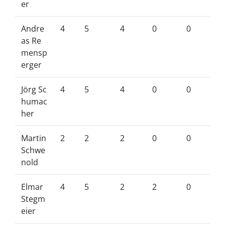
er
Andre
4
5
4
0
0
as Re
mensp
erger
Jörg Sc
4
5
4
0
0
humac
her
Martin
2
2
2
0
0
Schwe
nold
Elmar
4
5
2
2
0
Stegm
eier