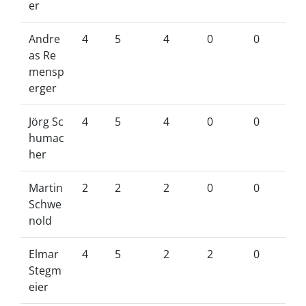
er
Andre
4
5
4
0
0
as Re
mensp
erger
Jörg Sc
4
5
4
0
0
humac
her
Martin
2
2
2
0
0
Schwe
nold
Elmar
4
5
2
2
0
Stegm
eier