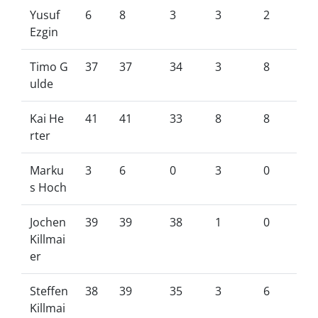
Yusuf
6
8
3
3
2
Ezgin
Timo G
37
37
34
3
8
ulde
Kai He
41
41
33
8
8
rter
Marku
3
6
0
3
0
s Hoch
Jochen
39
39
38
1
0
Killmai
er
Steffen
38
39
35
3
6
Killmai