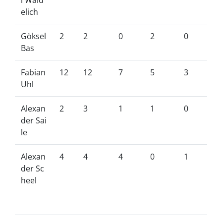
l Waid
elich
Göksel
2
2
0
2
0
Bas
Fabian
12
12
7
5
3
Uhl
Alexan
2
3
1
1
0
der Sai
le
Alexan
4
4
4
0
1
der Sc
heel