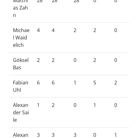
Matthi
28
28
28
0
0
as Zah
n
Michae
4
4
2
2
0
l Waid
elich
Göksel
2
2
0
2
0
Bas
Fabian
6
6
1
5
2
Uhl
Alexan
1
2
0
1
0
der Sai
le
Alexan
3
3
3
0
1