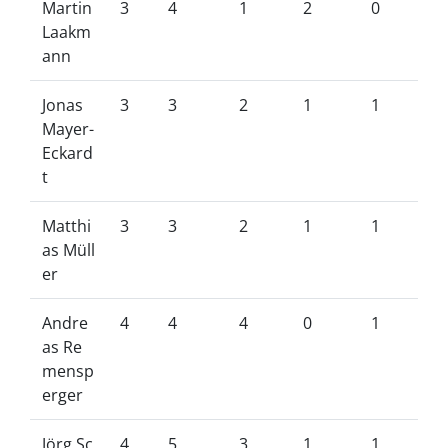
Martin
3
4
1
2
0
Laakm
ann
Jonas
3
3
2
1
1
Mayer-
Eckard
t
Matthi
3
3
2
1
1
as Müll
er
Andre
4
4
4
0
1
as Re
mensp
erger
Jörg Sc
4
5
3
1
1