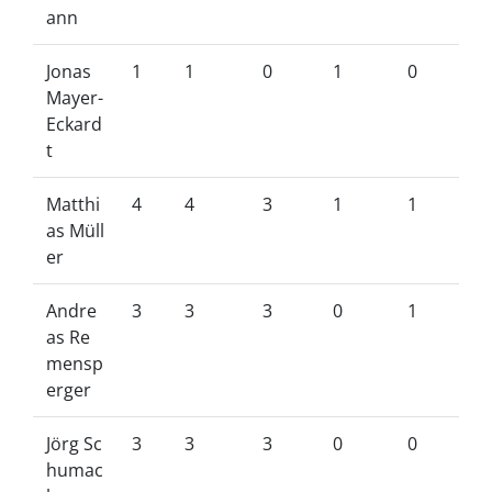
ann
Jonas
1
1
0
1
0
Mayer-
Eckard
t
Matthi
4
4
3
1
1
as Müll
er
Andre
3
3
3
0
1
as Re
mensp
erger
Jörg Sc
3
3
3
0
0
humac