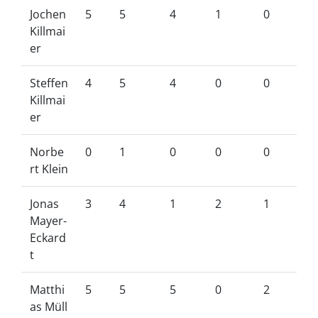
Jochen
5
5
4
1
0
Killmai
er
Steffen
4
5
4
0
0
Killmai
er
Norbe
0
1
0
0
0
rt Klein
Jonas
3
4
1
2
1
Mayer-
Eckard
t
Matthi
5
5
5
0
2
as Müll