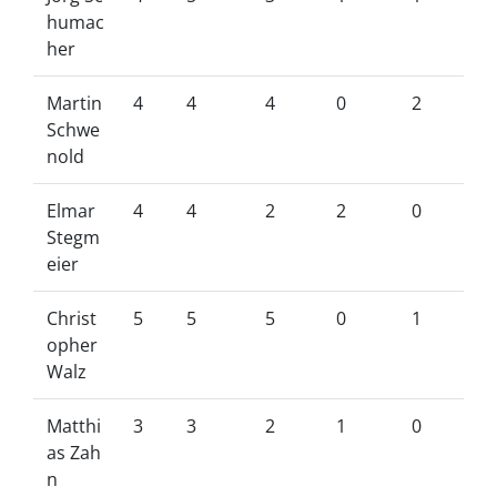
humac
her
Martin
4
4
4
0
2
Schwe
nold
Elmar
4
4
2
2
0
Stegm
eier
Christ
5
5
5
0
1
opher
Walz
Matthi
3
3
2
1
0
as Zah
n