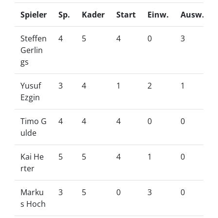
Spieler
Sp.
Kader
Start
Einw.
Ausw.
Steffen
4
5
4
0
3
Gerlin
gs
Yusuf
3
4
1
2
1
Ezgin
Timo G
4
4
4
0
0
ulde
Kai He
5
5
4
1
0
rter
Marku
3
5
0
3
0
s Hoch