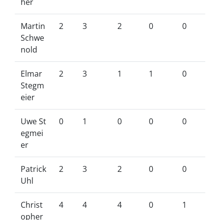
her
Martin
2
3
2
0
0
Schwe
nold
Elmar
2
3
1
1
0
Stegm
eier
Uwe St
0
1
0
0
0
egmei
er
Patrick
2
3
2
0
0
Uhl
Christ
4
4
4
0
1
opher