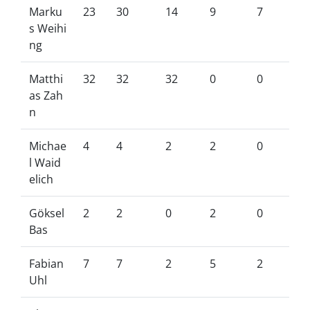
Marku
23
30
14
9
7
s Weihi
ng
Matthi
32
32
32
0
0
as Zah
n
Michae
4
4
2
2
0
l Waid
elich
Göksel
2
2
0
2
0
Bas
Fabian
7
7
2
5
2
Uhl