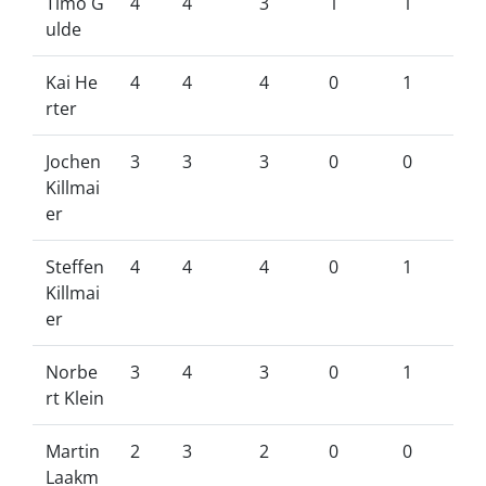
Timo G
4
4
3
1
1
ulde
Kai He
4
4
4
0
1
rter
Jochen
3
3
3
0
0
Killmai
er
Steffen
4
4
4
0
1
Killmai
er
Norbe
3
4
3
0
1
rt Klein
Martin
2
3
2
0
0
Laakm