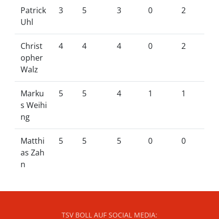
Patrick
3
5
3
0
2
Uhl
Christ
4
4
4
0
2
opher
Walz
Marku
5
5
4
1
1
s Weihi
ng
Matthi
5
5
5
0
0
as Zah
n
TSV BOLL AUF SOCIAL MEDIA: