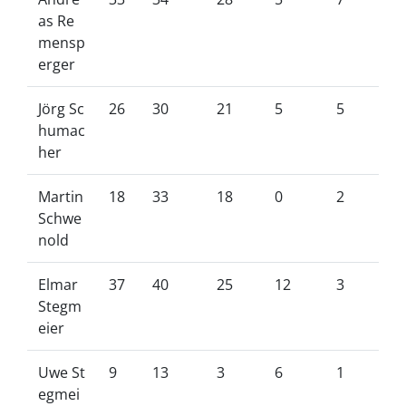
as Re
mensp
erger
Jörg Sc
26
30
21
5
5
humac
her
Martin
18
33
18
0
2
Schwe
nold
Elmar
37
40
25
12
3
Stegm
eier
Uwe St
9
13
3
6
1
egmei