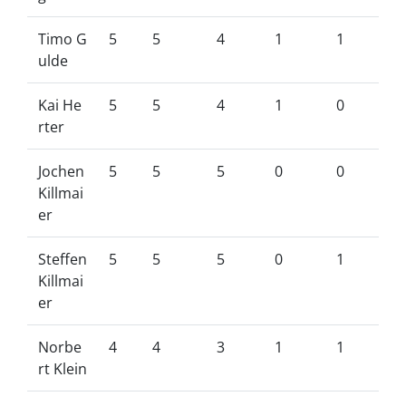
Timo G
5
5
4
1
1
ulde
Kai He
5
5
4
1
0
rter
Jochen
5
5
5
0
0
Killmai
er
Steffen
5
5
5
0
1
Killmai
er
Norbe
4
4
3
1
1
rt Klein